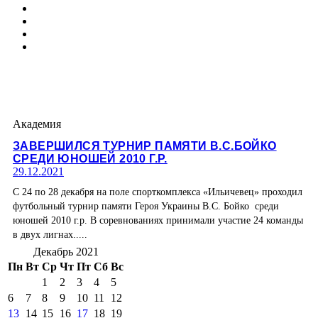
Академия
ЗАВЕРШИЛСЯ ТУРНИР ПАМЯТИ В.С.БОЙКО
СРЕДИ ЮНОШЕЙ 2010 Г.Р.
29.12.2021
С 24 по 28 декабря на поле спорткомплекса «Ильичевец» проходил
футбольный турнир памяти Героя Украины В.С. Бойко среди
юношей 2010 г.р. В соревнованиях принимали участие 24 команды
в двух лигнах.....
Декабрь 2021
Пн
Вт
Ср
Чт
Пт
Сб
Вс
1
2
3
4
5
6
7
8
9
10
11
12
13
14
15
16
17
18
19