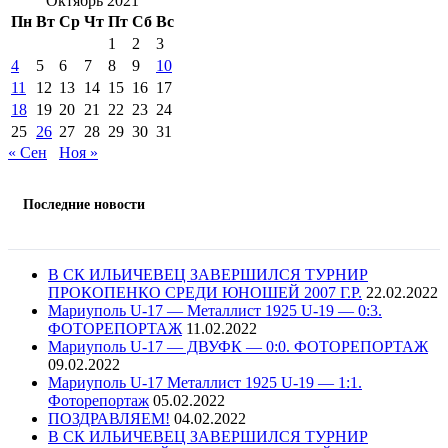
Октябрь 2021
Пн
Вт
Ср
Чт
Пт
Сб
Вс
1
2
3
4
5
6
7
8
9
10
11
12
13
14
15
16
17
18
19
20
21
22
23
24
25
26
27
28
29
30
31
« Сен
Ноя »
Последние новости
В СК ИЛЬИЧЕВЕЦ ЗАВЕРШИЛСЯ ТУРНИР
ПРОКОПЕНКО СРЕДИ ЮНОШЕЙ 2007 Г.Р.
22.02.2022
Мариуполь U-17 — Металлист 1925 U-19 — 0:3.
ФОТОРЕПОРТАЖ
11.02.2022
Мариуполь U-17 — ДВУФК — 0:0. ФОТОРЕПОРТАЖ
09.02.2022
Мариуполь U-17 Металлист 1925 U-19 — 1:1.
Фоторепортаж
05.02.2022
ПОЗДРАВЛЯЕМ!
04.02.2022
В СК ИЛЬИЧЕВЕЦ ЗАВЕРШИЛСЯ ТУРНИР