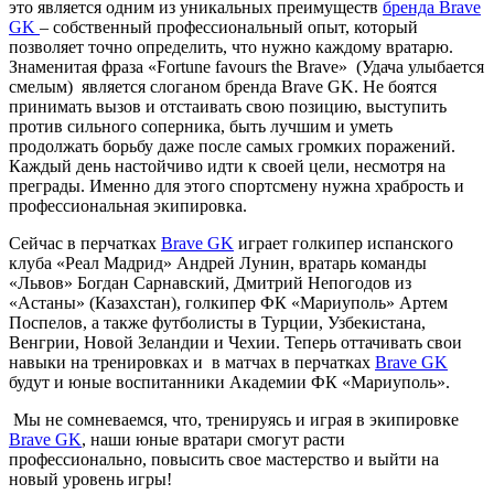
это является одним из уникальных преимуществ
бренда Brave
GK
– собственный профессиональный опыт, который
позволяет точно определить, что нужно каждому вратарю.
Знаменитая фраза «Fortune favours the Brave» (Удача улыбается
смелым) является слоганом бренда Brave GK. Не боятся
принимать вызов и отстаивать свою позицию, выступить
против сильного соперника, быть лучшим и уметь
продолжать борьбу даже после самых громких поражений.
Каждый день настойчиво идти к своей цели, несмотря на
преграды. Именно для этого спортсмену нужна храбрость и
профессиональная экипировка.
Сейчас в перчатках
Brave GK
играет голкипер испанского
клуба «Реал Мадрид» Андрей Лунин, вратарь команды
«Львов» Богдан Сарнавский, Дмитрий Непогодов из
«Астаны» (Казахстан), голкипер ФК «Мариуполь» Артем
Поспелов, а также футболисты в Турции, Узбекистана,
Венгрии, Новой Зеландии и Чехии. Теперь оттачивать свои
навыки на тренировках и в матчах в перчатках
Brave GK
будут и юные воспитанники Академии ФК «Мариуполь».
Мы не сомневаемся, что, тренируясь и играя в экипировке
Brave GK
, наши юные вратари смогут расти
профессионально, повысить свое мастерство и выйти на
новый уровень игры!