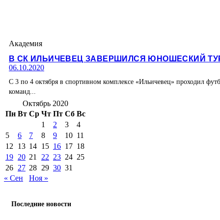
Академия
В СК ИЛЬИЧЕВЕЦ ЗАВЕРШИЛСЯ ЮНОШЕСКИЙ Т
06.10.2020
С 3 по 4 октября в спортивном комплексе «Ильичевец» проходил фут
команд...
Октябрь 2020
Пн
Вт
Ср
Чт
Пт
Сб
Вс
1
2
3
4
5
6
7
8
9
10
11
12
13
14
15
16
17
18
19
20
21
22
23
24
25
26
27
28
29
30
31
« Сен
Ноя »
Последние новости