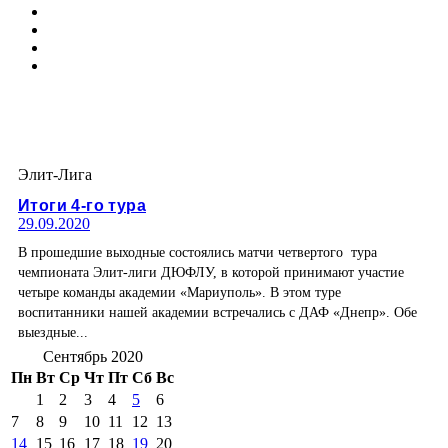
Элит-Лига
Итоги 4-го тура
29.09.2020
В прошедшие выходные состоялись матчи четвертого тура
чемпионата Элит-лиги ДЮФЛУ, в которой принимают участие
четыре команды академии «Мариуполь». В этом туре
воспитанники нашей академии встречались с ДАФ «Днепр». Обе
выездные...
Сентябрь 2020
Пн
Вт
Ср
Чт
Пт
Сб
Вс
1
2
3
4
5
6
7
8
9
10
11
12
13
14
15
16
17
18
19
20