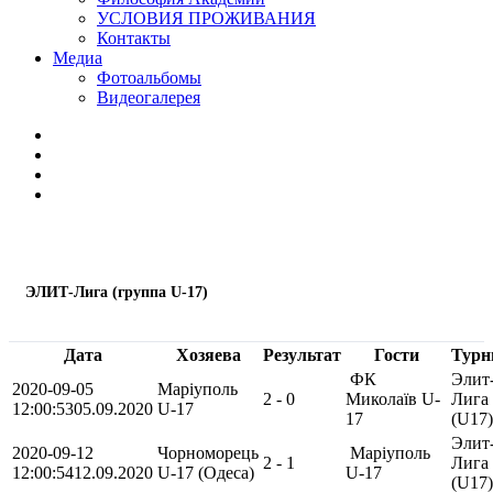
УСЛОВИЯ ПРОЖИВАНИЯ
Контакты
Медиа
Фотоальбомы
Видеогалерея
ЭЛИТ-Лига (группа U-17)
Дата
Хозяева
Результат
Гости
Турн
ФК
Элит
2020-09-05
Марiуполь
2 - 0
Миколаїв U-
Лига
12:00:53
05.09.2020
U-17
17
(U17)
Элит
2020-09-12
Чорноморець
Марiуполь
2 - 1
Лига
12:00:54
12.09.2020
U-17 (Одеса)
U-17
(U17)